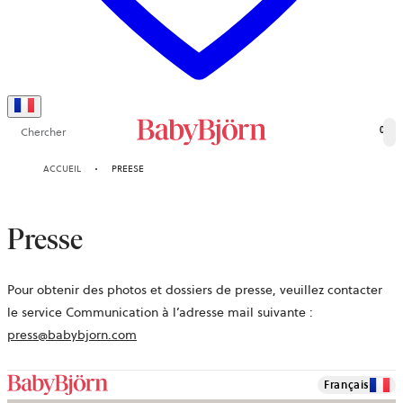
Chercher
0
ACCUEIL
PREESE
Presse
Pour obtenir des photos et dossiers de presse, veuillez contacter
le service Communication à l’adresse mail suivante :
ouvre
press@babybjorn.com
dans
un
Français
nouvel