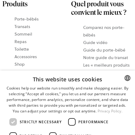
Produits
Quel produit vous
convient le mieux ?
Porte-bébés
Transats
Comparez nos porte-
Sommeil
bébés
Repas
Guide vidéo
Toilette
Guide du porte-bébé
Accessoires
Notre guide du transat
Shop
Les « meilleurs produits
» BabyBjörn
This website uses cookies
Partagez vos moments
@babybjorn
Cookies help our website run smoothly and make shopping easier. By
selecting “Accept all cookies,” you let us and our partners measure
ENGLISH
De petits détails
performance, perform analytics, personalize content, and share data
Rédigez un avis
SWEDISH
with third parties to provide you with personalized or targeted ads.
You can adjust your settings or opt out anytime.
Privacy Policy.
GERMAN
Paramètres des cookies
STRICTLY NECESSARY
PERFORMANCE
Plan du site