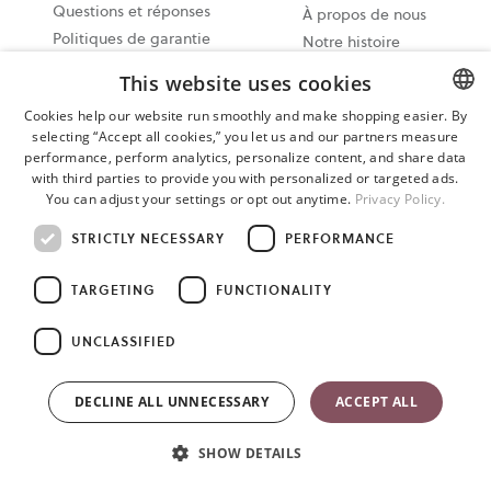
Questions et réponses
À propos de nous
Politiques de garantie
Notre histoire
Appel vidéo avec un
Développement durable
This website uses cookies
expert des porte-bébés
Presse
Cookies help our website run smoothly and make shopping easier. By
Manuels
Opportunités d'emploi
selecting “Accept all cookies,” you let us and our partners measure
ENGLISH
Expédition et livraison
La naissance d’un
performance, perform analytics, personalize content, and share data
Droit de rétractation et
SWEDISH
produit
with third parties to provide you with personalized or targeted ads.
You can adjust your settings or opt out anytime.
Privacy Policy.
de retour
Points de vue d’experts
GERMAN
Conditions d’utilisation
Guide des porte-bébés
STRICTLY NECESSARY
PERFORMANCE
Conditions générales de
physiologiques
vente
TARGETING
FUNCTIONALITY
Informations sur les
rappels de produits
UNCLASSIFIED
DECLINE ALL UNNECESSARY
ACCEPT ALL
Produits
Quel produit vous
SHOW DETAILS
convient le mieux ?